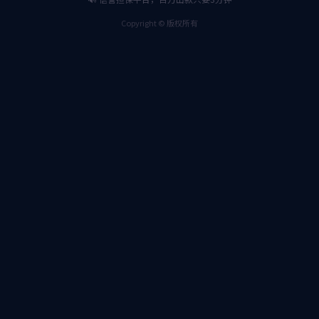
资国企高质量发展大会精神
...
79
80
81
82
83
84
85
...