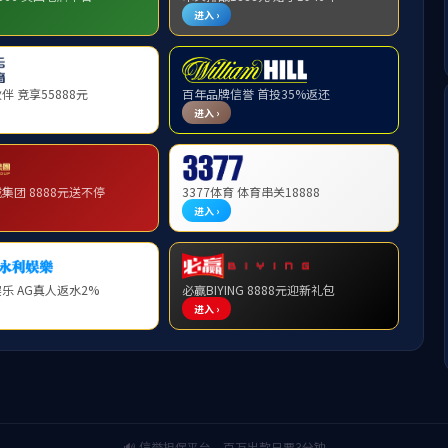
息
集团视讯
作意向
谈达成合作共识
作协议