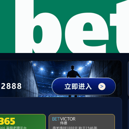
365英国上市公司(集团)官方网站-Official Website
团概况
新闻中心
业务板块
产品服务