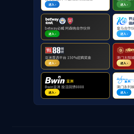
集团要闻
基层动态
媒体聚焦
行业信
省国资委：以水为媒促发展 打造“红色文旅+健康饮
省水利厅：365英国上市公司高效推进重点项目建设
起点新闻：十年逐梦，他用无人机叩响低空经济
省水利厅：365英国上市公司召开党委（扩大）会
省水利厅：365英国上市公司召开2025年第3次