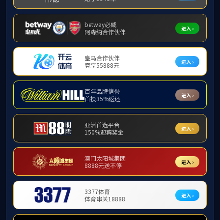
3月13日，365英国上市公司召开学习贯彻习近平新
总结会议精神
，巩固拓展主题教育成果，部署集团2024年
会议指出，要把学习贯彻全国两会精神作为重要政治