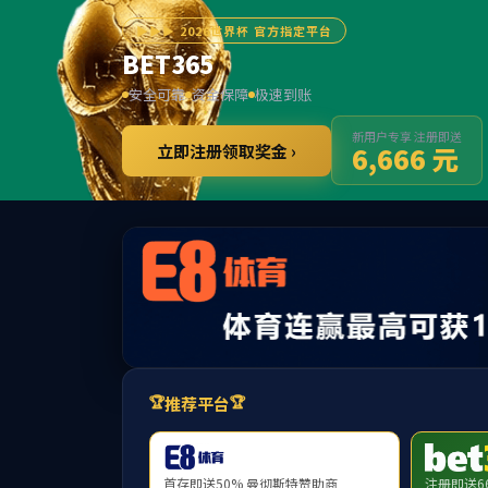
首页
集
您的位置：
主页
>
党的建设
>
党建引领