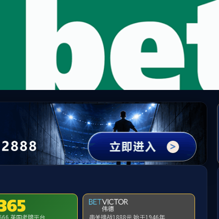
365英国上市公司(集团)官方网站-Official Website
团概况
新闻中心
业务板块
产品服务
党