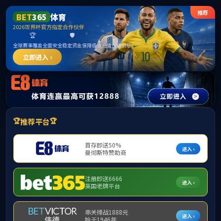
365英国上市公司(集团)官方网站-Official Website
首页
集团
您的位置：
主页
>
党的建设
>
群团活动
水利水电工程集
5月15日，水利水电工程集团联合西安市中
包”送到职工身边，让健康医疗服务直达“门口”
活动现场，来自西安市中心医院耳鼻喉科、