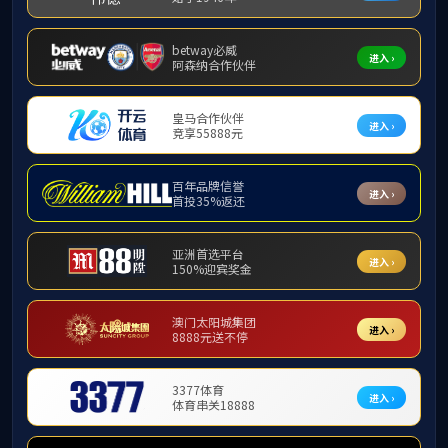
重要性，一边针对血压偏高者细致叮嘱低盐饮
额镜和小电筒，细致查看咽喉与牙齿，不时提醒
家们望闻问切，把脉看舌，对常见的湿气偏重
轻松许多，受到大家称赞。
水利水电工程集团将持续联合优质医疗资源
相关信息
水利水电工程集团：举办职工读书分享活动