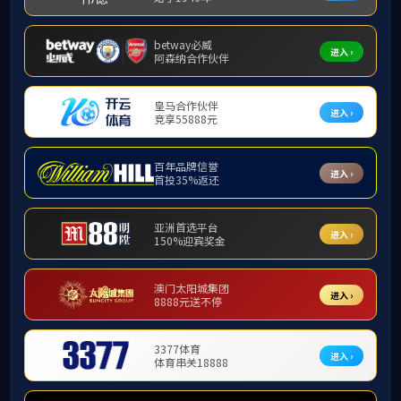
态文明体系。《智慧水务数字孪生技术导则》
和智能优化，为智慧水务系统提供了全生命周
设计集团将持续践行技术标准要求，结合陕
相关信息
365英国上市公司召开关中西片区供水、环保公司上半年工作调
7月21日，365英国上市公司在乾县供水公司召开关中西片区供水、环保公司
集团党委书记、董事长殷伟民参加会议并讲话。会议听取了关中西片区9家...