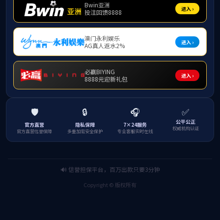
地址：西安市未央区浐灞大道2021号
邮政编码：710018
Copyright 2025 6108.vip All Right Reserved
备案号：
陕ICP备2024028293号
版权所有 @ 365英国上市公司(集团)官方网站-Of